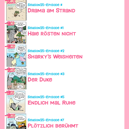
Season
25
–
Episode #
Drama am Strand
Season
25
–
Episode #
1
Haie rösten nicht
Season
25
–
Episode #
2
Sharky's Weisheiten
Season
25
–
Episode #
3
Der Duke
Season
25
–
Episode #
5
Endlich mal Ruhe
Season
25
–
Episode #
7
Plötzlich berühmt