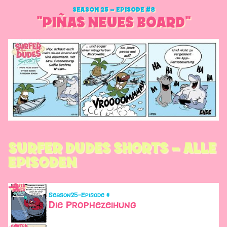
SEASON 25 – EPISODE #8
"PIÑAS NEUES BOARD"
SURFER DUDES SHORTS – ALLE
EPISODEN
Season
25
–
Episode #
Die Prophezeihung