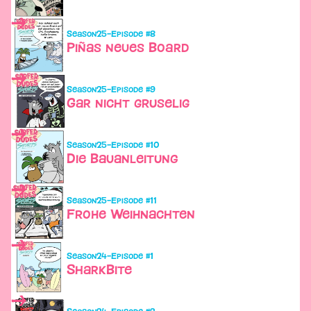
Season
25
–
Episode #
8
Piñas neues Board
Season
25
–
Episode #
9
Gar nicht gruselig
Season
25
–
Episode #
10
Die Bauanleitung
Season
25
–
Episode #
11
Frohe Weihnachten
Season
24
–
Episode #
1
SharkBite
Season
24
–
Episode #
2