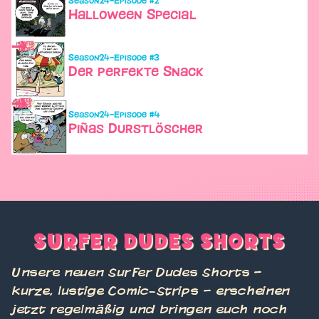
Halloween Special
Season
24
–
Episode #
3
Der perfekte Snack
Season
24
–
Episode #
4
Piñas Durstlöscher
SURFER DUDES SHORTS
Unsere neuen Surfer Dudes Shorts –
kurze, lustige Comic-Strips – erscheinen
jetzt regelmäßig und bringen euch noch