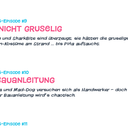
5
–
Episode #
9
nicht gruselig
und SharkBite sind überzeugt, sie hätten die gruselig
n-Kostüme am Strand … bis Piña auftaucht.
5
–
Episode #
10
Bauanleitung
a und Mad-Dog versuchen sich als Handwerker – doch
r Bauanleitung wird’s chaotisch.
5
–
Episode #
11