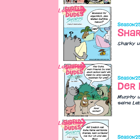
Lesen
Season
2
Shar
Sharky u
Lesen
Season
2
Der 
Murphy u
seine Le
Lesen
Season
2