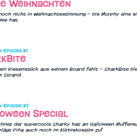
e Weihnachten
 noch nicht in Weihnachtsstimmung – bis Murphy eine si
dee hat.
4
–
Episode #
1
kBite
 ein Riesenstück aus seinem Board fehlt – SharkBite bl
m Strand.
4
–
Episode #
2
oween Special
hnet der supercoole Sharky hat an Halloween Muffens
lägt Piña auch noch im Kürbiskostüm zu!