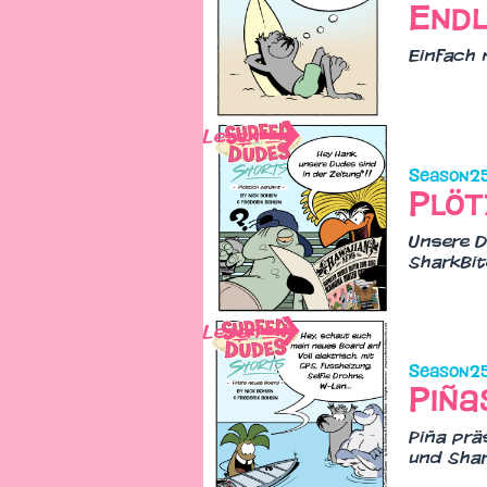
Endl
Einfach 
Lesen
Season
2
Plöt
Unsere D
SharkBit
Lesen
Season
2
Piña
Piña prä
und Shar