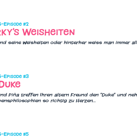
5
–
Episode #
2
ky's Weisheiten
nd seine Weisheiten oder hinterher weiss man immer al
5
–
Episode #
3
Duke
nd Piña treffen Ihren altern Freund den "Duke" und ne
bensphilosophien so richtig zu Herzen…
5
–
Episode #
5