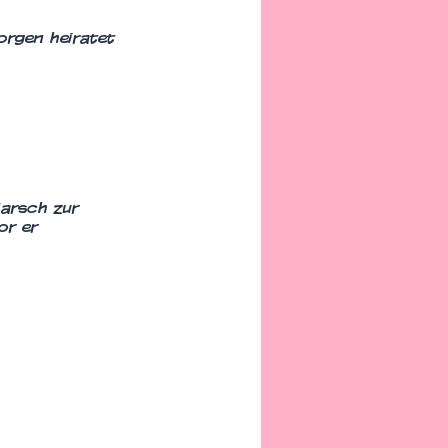
orgen heiratet
Marsch zur
or er