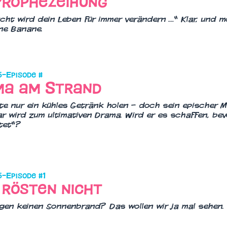
ucht wird dein Leben für immer verändern …“ Klar, und m
ne Banane.
5
–
Episode #
ma am Strand
lte nur ein kühles Getränk holen – doch sein epischer 
r wird zum ultimativen Drama. Wird er es schaffen, bev
tet“?
5
–
Episode #
1
 rösten nicht
egen keinen Sonnenbrand? Das wollen wir ja mal sehen.