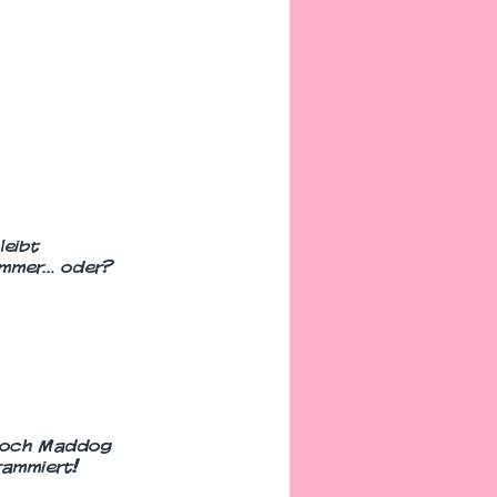
leibt
immer… oder?
 doch Maddog
rammiert!