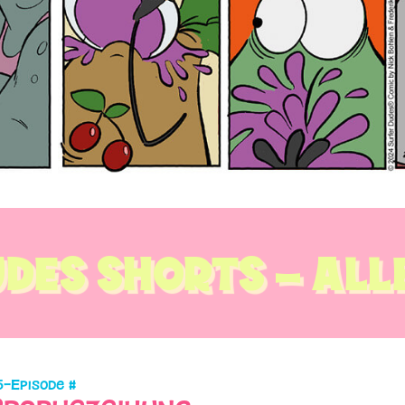
DES SHORTS – ALL
5
–
Episode #
Prophezeihung