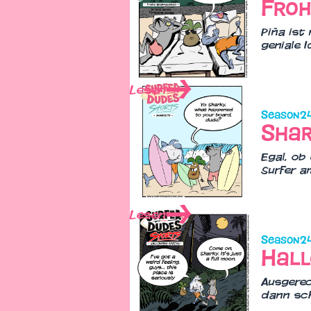
Froh
Piña ist
geniale I
Lesen
Season
2
Shar
Egal, ob
Surfer a
Lesen
Season
2
Hall
Ausgerec
dann sch