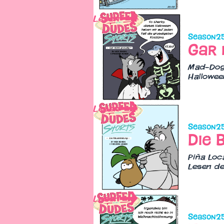
Lesen
Season
2
Gar 
Mad-Dog 
Hallowee
Lesen
Season
2
Die 
Piña Loc
Lesen de
Lesen
Season
2