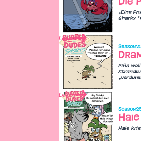
„Eine Fr
Sharky ’
Lesen
Season
2
Dra
Piña wol
Strandba
„verdurs
Lesen
Season
2
Haie
Haie kri