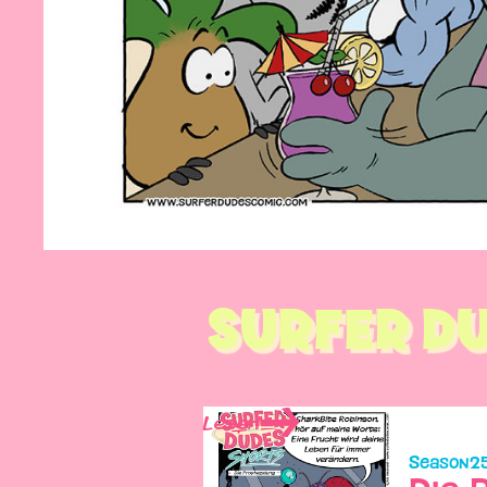
SURFER DU
Lesen
Season
2
Die 