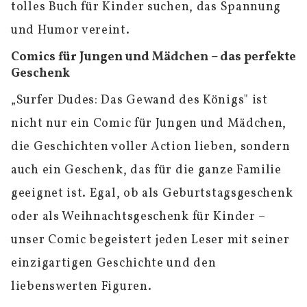
tolles Buch für Kinder suchen, das Spannung
und Humor vereint.
Comics für Jungen und Mädchen – das perfekte
Geschenk
„Surfer Dudes: Das Gewand des Königs" ist
nicht nur ein Comic für Jungen und Mädchen,
die Geschichten voller Action lieben, sondern
auch ein Geschenk, das für die ganze Familie
geeignet ist. Egal, ob als Geburtstagsgeschenk
oder als Weihnachtsgeschenk für Kinder –
unser Comic begeistert jeden Leser mit seiner
einzigartigen Geschichte und den
liebenswerten Figuren.