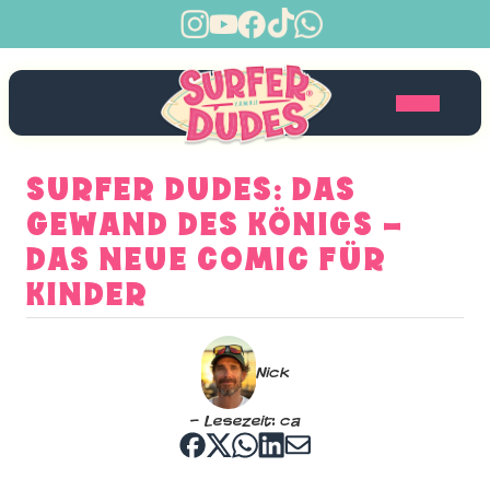
SURFER DUDES: DAS
GEWAND DES KÖNIGS –
DAS NEUE COMIC FÜR
KINDER
Nick
– Lesezeit: ca