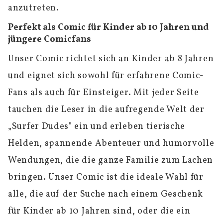
anzutreten.
Perfekt als Comic für Kinder ab 10 Jahren und
jüngere Comicfans
Unser Comic richtet sich an Kinder ab 8 Jahren
und eignet sich sowohl für erfahrene Comic-
Fans als auch für Einsteiger. Mit jeder Seite
tauchen die Leser in die aufregende Welt der
„Surfer Dudes" ein und erleben tierische
Helden, spannende Abenteuer und humorvolle
Wendungen, die die ganze Familie zum Lachen
bringen. Unser Comic ist die ideale Wahl für
alle, die auf der Suche nach einem Geschenk
für Kinder ab 10 Jahren sind, oder die ein